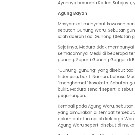
Ayahnya bernama Raden Sutojoyo, y
Agung Bayan
Masyarakat menyebut kawasan peni
sebutan Gunung Waru. Sebutan gun
ialah daerah Lao’ Gunong (Selatan 
Sejatinya, Madura tidak mempunyai g
semacamnya. Meski di beberapa t
gunung. Seperti Gunung Gegger di 
“Gunung-gunung” yang disebut tadi
Indonesia, bukit. Namun, bahasa M
“menghemat” kosakata. Sebutan
gu
bukit. Madura sendiri seperti diseb
pegunungan.
Kembali pada Agung Waru, sebutan 
yang dimuliakan di tempat tersebut
dalam catatan nasab keluarga Waru, ada
Agung Waru seperti disebut di muka di