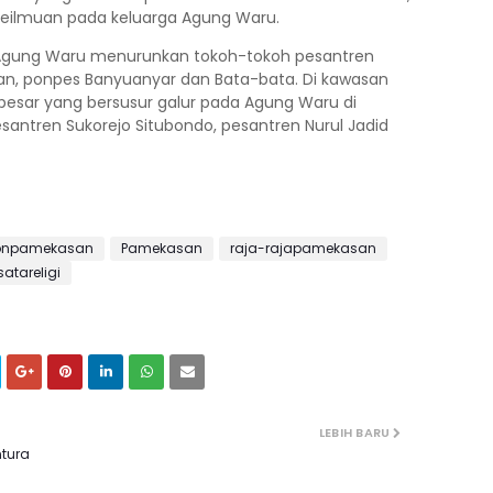
keilmuan pada keluarga Agung Waru.
 Agung Waru menurunkan tokoh-tokoh pesantren
san, ponpes Banyuanyar dan Bata-bata. Di kawasan
besar yang bersusur galur pada Agung Waru di
santren Sukorejo Situbondo, pesantren Nurul Jadid
tonpamekasan
Pamekasan
raja-rajapamekasan
satareligi
LEBIH BARU
ntura