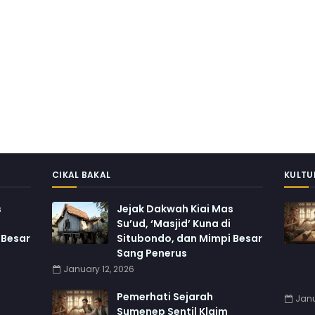
CIKAL BAKAL
KULTU
s
Jejak Dakwah Kiai Mas
Su’ud, ‘Masjid’ Kuna di
 Besar
Situbondo, dan Mimpi Besar
Sang Penerus
January 12, 2026
Pemerhati Sejarah
Janu
Sumenep Sentil Klaim