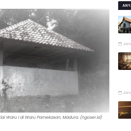
ANY
Janu
Janu
iai Waru I di Waru Pamekasan, Madura. (ngoser.id)