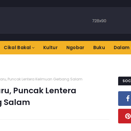
Cikal Bakal
Kultur
Ngobar
Buku
Dalam 
u, Puncak Lentera Keilmuan Gerbang Salam
SOC
u, Puncak Lentera
g Salam