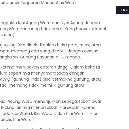
aitu anak Pangeran Macan Alas Waru.
FAC
nggalan Kiai Agung Waru dan Nyai Agung dengan
ung Waru memang tidak lazim. Yang banyak dikenal
gunung).
unung. Bisa dicek di dalam buku peta, atlas, atau
empat memang ada yang disebut dengan awalan
Bangkalan, Gunung Payudan di Sumenep.
 karena merupakan dataran tinggi. Dalam bahasa
adura sepertinya menyamaratakan dengan
nong
(gunung; Indo) bisa bermakna gunung, atau
ut tadi memang tidak memiliki gunung atau
Kiai Agung Waru menunjukkan sebagai tokoh awal
. Makna lainnya menunjukkan kiai sepuh. Karena
 Kiai Waru I, Kiai Waru II, dan Kiai Waru III. Kiai
tulis Kiai Waru I.