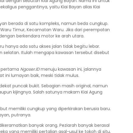
kenal dengan sebutan Kiai Agung Bayan. Nama ini untuk
igus penggantinya, yaitu Kiai Bayan alias Kiai
ayan berada di satu kompleks, namun beda cungkup.
 Waru Timur, Kecamatan Waru. Jika dari perempatan
dengan berkendara motor ke arah utara.
anya ada satu akses jalan tidak begitu lebar.
ian selatan. Itulah mengapa kawasan tersebut disebut
li pertama
Ngoser.ID
menuju kawasan ini, jalannya
t ini lumayan baik, meski tidak mulus.
ekat puncak bukit. Sebagian masih original, namun
maupun kijingnya. Salah satunya makam Kiai Agung
but memiliki cungkup yang diperkirakan berusia baru.
ayan, putranya.
dikeramatkan banyak orang. Peziarah banyak berasal
a yang memiliki pertalian asal-usul ke tokoh di situ,