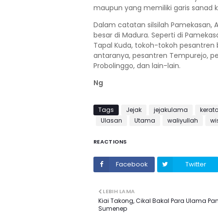
maupun yang memiliki garis sanad 
Dalam catatan silsilah Pamekasan,
besar di Madura. Seperti di Pameka
Tapal Kuda, tokoh-tokoh pesantren 
antaranya, pesantren Tempurejo, pe
Probolinggo, dan lain-lain.
Ng
Tags
Jejak
jejakulama
kera
Ulasan
Utama
waliyullah
wi
REACTIONS
Facebook
Twitter
LEBIH LAMA
Kiai Takong, Cikal Bakal Para Ulama Pa
Sumenep