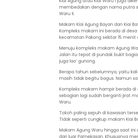
Kiai Agung atau Kiai Waru I juga di
membedakan dengan nama putra sekal
Waru II.
Makam Kiai Agung Bayan dan Kiai B
Kompleks makam ini berada di desa
kecamatan Pakong sekitar 15 menit 
Menuju kompleks makam Agung Waru h
Jalan itu tepat di pundak bukit bag
juga lao’ gunong.
Berapa tahun sebelumnya, yaitu ka
masih tidak begitu bagus. Namun saa
Kompleks makam hampir berada di d
sebagian lagi sudah berganti jirat 
Waru.
Tokoh paling sepuh di kawasan terse
Tidak seperti cungkup makam Kiai B
Makam Agung Waru hingga saat ini 
dari luar Pamekasan. Khususnya merek