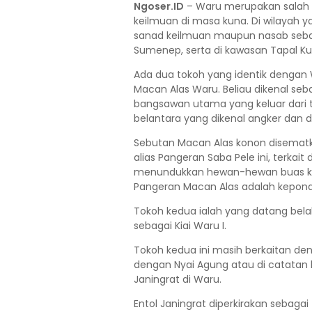
Ngoser.ID
– Waru merupakan salah 
keilmuan di masa kuna. Di wilayah 
sanad keilmuan maupun nasab sebag
Sumenep, serta di kawasan Tapal Ku
Ada dua tokoh yang identik dengan
Macan Alas Waru. Beliau dikenal se
bangsawan utama yang keluar dari 
belantara yang dikenal angker dan 
Sebutan Macan Alas konon disemat
alias Pangeran Saba Pele ini, terkai
menundukkan hewan-hewan buas khu
Pangeran Macan Alas adalah kepon
Tokoh kedua ialah yang datang belak
sebagai Kiai Waru I.
Tokoh kedua ini masih berkaitan de
dengan Nyai Agung atau di catatan l
Janingrat di Waru.
Entol Janingrat diperkirakan sebaga