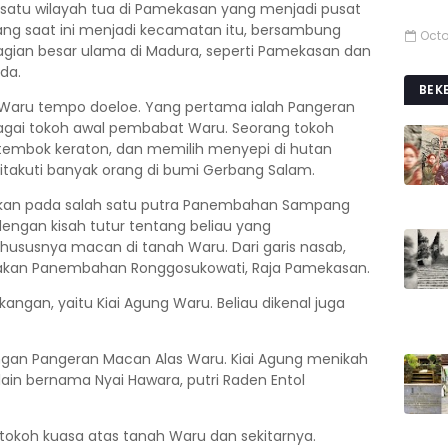
satu wilayah tua di Pamekasan yang menjadi pusat
yang saat ini menjadi kecamatan itu, bersambung
Octo
ian besar ulama di Madura, seperti Pamekasan dan
da.
BEK
 Waru tempo doeloe. Yang pertama ialah Pangeran
bagai tokoh awal pembabat Waru. Seorang tokoh
tembok keraton, dan memilih menyepi di hutan
ditakuti banyak orang di bumi Gerbang Salam.
kan pada salah satu putra Panembahan Sampang
t dengan kisah tutur tentang beliau yang
susnya macan di tanah Waru. Dari garis nasab,
akan Panembahan Ronggosukowati, Raja Pamekasan.
angan, yaitu Kiai Agung Waru. Beliau dikenal juga
ngan Pangeran Macan Alas Waru. Kiai Agung menikah
ain bernama Nyai Hawara, putri Raden Entol
i tokoh kuasa atas tanah Waru dan sekitarnya.