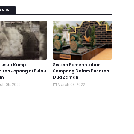
N INI
lusuri Kamp
Sistem Pemerintahan
niran Jepang di Pulau
Sampang Dalam Pusaran
am
Dua Zaman
ch 05, 2022
March 03, 2022