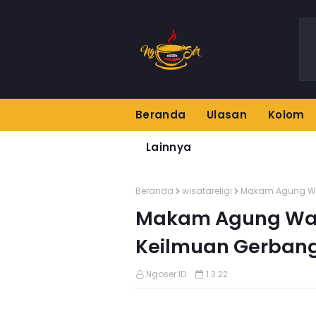
Beranda
Ulasan
Kolom
Lainnya
Beranda
wisatareligi
Makam Agung War
Makam Agung War
Keilmuan Gerban
Ngoser.ID
1.3.22