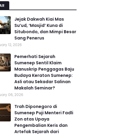
AR
Jejak Dakwah Kiai Mas
Su’ud, ‘Masjid’ Kuna di
Situbondo, dan Mimpi Besar
Sang Penerus
ary 12, 2026
Pemerhati Sejarah
Sumenep Sentil Klaim
Manuskrip Penggagas Baju
Budaya Keraton Sumenep:
Asli atau Sekadar Salinan
Makalah Seminar?
ary 06, 2026
Trah Diponegoro di
Sumenep Puji Menteri Fadli
Zon atas Upaya
Pengembalian Keris dan
Artefak Sejarah dari