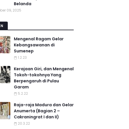
Belanda
ber 09, 2025
EN
Mengenal Ragam Gelar
Kebangsawanan di
Sumenep
1.2.23
Kerajaan Giri, dan Mengenal
Tokoh-tokohnya Yang
Berpengaruh di Pulau
Garam
5.2.22
Raja-raja Madura dan Gelar
Anumerta (Bagian 2 –
Cakraningrat I dan II)
20.3.22