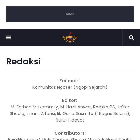
Redaksi
Founder
:
Komunitas Ngoser (Ngopi Sejarah)
Editor
:
M. Farhan Muzammily, M. Hairil Anwar, Roeska PA, Ja'far
Shadiq, Imam Alfarisi, Iik Guno Sasmito (I Bagus Salam),
Nurul Hidayat
Contributors
:
Faiq Nur Fikri, M. Rizki Taufan, Khaeru Ahmadi, Nurul Taufik