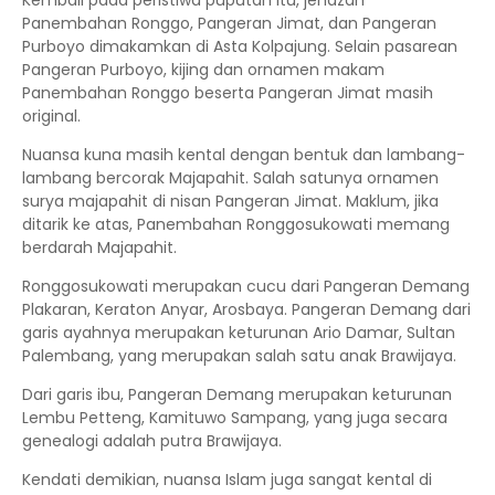
Kembali pada peristiwa puputan itu, jenazah
Panembahan Ronggo, Pangeran Jimat, dan Pangeran
Purboyo dimakamkan di Asta Kolpajung. Selain pasarean
Pangeran Purboyo, kijing dan ornamen makam
Panembahan Ronggo beserta Pangeran Jimat masih
original.
Nuansa kuna masih kental dengan bentuk dan lambang-
lambang bercorak Majapahit. Salah satunya ornamen
surya majapahit di nisan Pangeran Jimat. Maklum, jika
ditarik ke atas, Panembahan Ronggosukowati memang
berdarah Majapahit.
Ronggosukowati merupakan cucu dari Pangeran Demang
Plakaran, Keraton Anyar, Arosbaya. Pangeran Demang dari
garis ayahnya merupakan keturunan Ario Damar, Sultan
Palembang, yang merupakan salah satu anak Brawijaya.
Dari garis ibu, Pangeran Demang merupakan keturunan
Lembu Petteng, Kamituwo Sampang, yang juga secara
genealogi adalah putra Brawijaya.
Kendati demikian, nuansa Islam juga sangat kental di