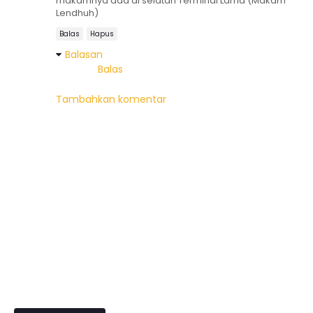
makamnya ada di selatan Terminal Lama (Makam
Lendhuh)
Balas
Hapus
Balasan
Balas
Tambahkan komentar