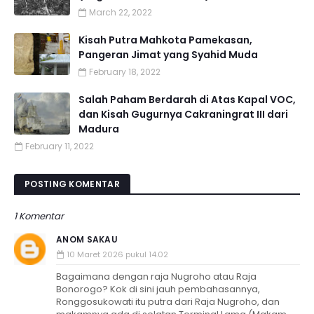
March 22, 2022
Kisah Putra Mahkota Pamekasan,
Pangeran Jimat yang Syahid Muda
February 18, 2022
Salah Paham Berdarah di Atas Kapal VOC,
dan Kisah Gugurnya Cakraningrat III dari
Madura
February 11, 2022
POSTING KOMENTAR
1 Komentar
ANOM SAKAU
10 Maret 2026 pukul 14.02
Bagaimana dengan raja Nugroho atau Raja
Bonorogo? Kok di sini jauh pembahasannya,
Ronggosukowati itu putra dari Raja Nugroho, dan