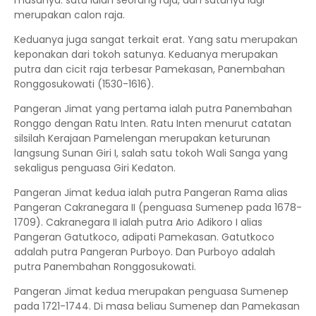
masanya.
satu ialah seorang raja, dan satunya lagi
merupakan calon raja.
Keduanya juga sangat terkait erat. Yang satu merupakan
keponakan dari tokoh satunya. Keduanya merupakan
putra dan cicit raja terbesar Pamekasan, Panembahan
Ronggosukowati (1530-1616).
Pangeran Jimat yang pertama ialah putra Panembahan
Ronggo dengan Ratu Inten. Ratu Inten menurut catatan
silsilah Kerajaan Pamelengan merupakan keturunan
langsung Sunan Giri I, salah satu tokoh Wali Sanga yang
sekaligus penguasa Giri Kedaton.
Pangeran Jimat kedua ialah putra Pangeran Rama alias
Pangeran Cakranegara II (penguasa Sumenep pada 1678-
1709). Cakranegara II ialah putra Ario Adikoro I alias
Pangeran Gatutkoco, adipati Pamekasan. Gatutkoco
adalah putra Pangeran Purboyo. Dan Purboyo adalah
putra Panembahan Ronggosukowati.
Pangeran Jimat kedua merupakan penguasa Sumenep
pada 1721-1744. Di masa beliau Sumenep dan Pamekasan