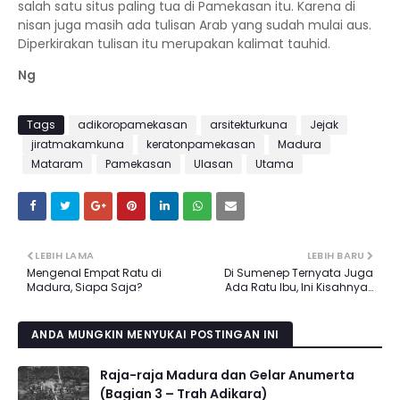
salah satu situs paling tua di Pamekasan itu. Karena di
nisan juga masih ada tulisan Arab yang sudah mulai aus.
Diperkirakan tulisan itu merupakan kalimat tauhid.
Ng
Tags
adikoropamekasan
arsitekturkuna
Jejak
jiratmakamkuna
keratonpamekasan
Madura
Mataram
Pamekasan
Ulasan
Utama
LEBIH LAMA
LEBIH BARU
Mengenal Empat Ratu di
Di Sumenep Ternyata Juga
Madura, Siapa Saja?
Ada Ratu Ibu, Ini Kisahnya…
ANDA MUNGKIN MENYUKAI POSTINGAN INI
Raja-raja Madura dan Gelar Anumerta
(Bagian 3 – Trah Adikara)