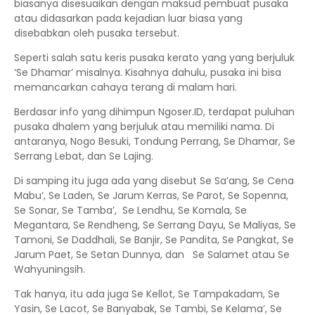
biasanya disesuaikan dengan maksud pembuat pusaka
atau didasarkan pada kejadian luar biasa yang
disebabkan oleh pusaka tersebut.
Seperti salah satu keris pusaka kerato yang yang berjuluk
‘Se Dhamar’ misalnya. Kisahnya dahulu, pusaka ini bisa
memancarkan cahaya terang di malam hari.
Berdasar info yang dihimpun Ngoser.ID, terdapat puluhan
pusaka dhalem yang berjuluk atau memiliki nama. Di
antaranya, Nogo Besuki, Tondung Perrang, Se Dhamar, Se
Serrang Lebat, dan Se Lajing.
Di samping itu juga ada yang disebut Se Sa’ang, Se Cena
Mabu’, Se Laden, Se Jarum Kerras, Se Parot, Se Sopenna,
Se Sonar, Se Tamba’,
Se Lendhu, Se Komala, Se
Megantara, Se Rendheng, Se Serrang Dayu, Se Maliyas, Se
Tamoni, Se Daddhali, Se Banjir, Se Pandita, Se Pangkat, Se
Jarum Paet, Se Setan Dunnya, dan
Se Salamet atau Se
Wahyuningsih.
Tak hanya, itu ada juga Se Kellot, Se Tampakadam, Se
Yasin, Se Lacot, Se Banyabak, Se Tambi, Se Kelama’, Se