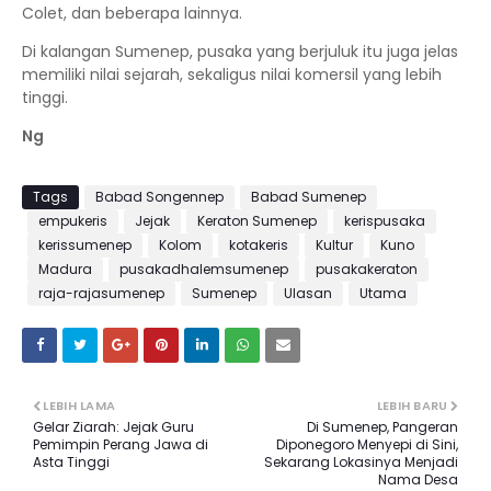
Colet, dan beberapa lainnya.
Di kalangan Sumenep, pusaka yang berjuluk itu juga jelas
memiliki nilai sejarah, sekaligus nilai komersil yang lebih
tinggi.
Ng
Tags
Babad Songennep
Babad Sumenep
empukeris
Jejak
Keraton Sumenep
kerispusaka
kerissumenep
Kolom
kotakeris
Kultur
Kuno
Madura
pusakadhalemsumenep
pusakakeraton
raja-rajasumenep
Sumenep
Ulasan
Utama
LEBIH LAMA
LEBIH BARU
Gelar Ziarah: Jejak Guru
Di Sumenep, Pangeran
Pemimpin Perang Jawa di
Diponegoro Menyepi di Sini,
Asta Tinggi
Sekarang Lokasinya Menjadi
Nama Desa