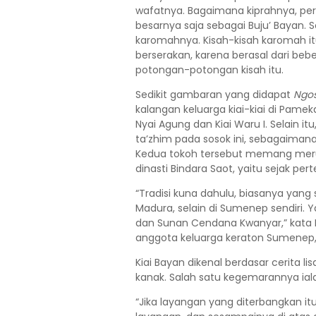
wafatnya. Bagaimana kiprahnya, pe
besarnya saja sebagai Buju’ Bayan.
karomahnya. Kisah-kisah karomah itu
berserakan, karena berasal dari be
potongan-potongan kisah itu.
Sedikit gambaran yang didapat
Ngo
kalangan keluarga kiai-kiai di Pame
Nyai Agung dan Kiai Waru I. Selain i
ta’zhim pada sosok ini, sebagaiman
Kedua tokoh tersebut memang meru
dinasti Bindara Saot, yaitu sejak pe
“Tradisi kuna dahulu, biasanya yang
Madura, selain di Sumenep sendiri. Y
dan Sunan Cendana Kwanyar,” kata 
anggota keluarga keraton Sumenep, 
Kiai Bayan dikenal berdasar cerita 
kanak. Salah satu kegemarannya ial
“Jika layangan yang diterbangkan itu t