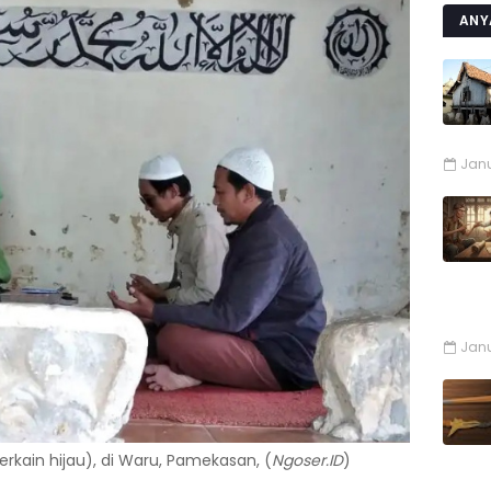
ANY
Janu
Janu
erkain hijau), di Waru, Pamekasan, (
Ngoser.ID
)