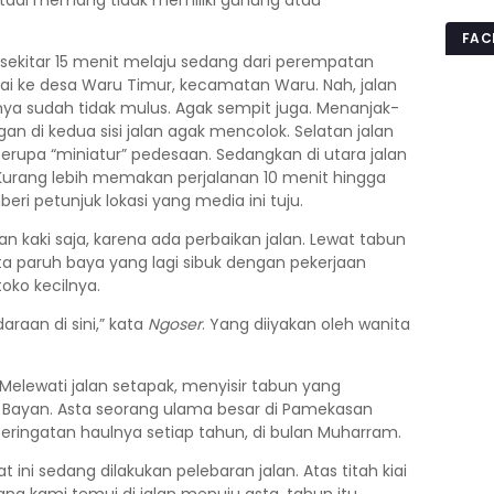
ut tadi memang tidak memiliki gunung atau
FAC
ah sekitar 15 menit melaju sedang dari perempatan
i ke desa Waru Timur, kecamatan Waru. Nah, jalan
lannya sudah tidak mulus. Agak sempit juga. Menanjak-
di kedua sisi jalan agak mencolok. Selatan jalan
erupa “miniatur” pedesaan. Sedangkan di utara jalan
 Kurang lebih memakan perjalanan 10 menit hingga
i petunjuk lokasi yang media ini tuju.
lan kaki saja, karena ada perbaikan jalan. Lewat tabun
ita paruh baya yang lagi sibuk dengan pekerjaan
oko kecilnya.
araan di sini,” kata
Ngoser
. Yang diiyakan oleh wanita
Melewati jalan setapak, menyisir tabun yang
 Bayan. Asta seorang ulama besar di Pamekasan
Peringatan haulnya setiap tahun, di bulan Muharram.
Saat ini sedang dilakukan pelebaran jalan. Atas titah kiai