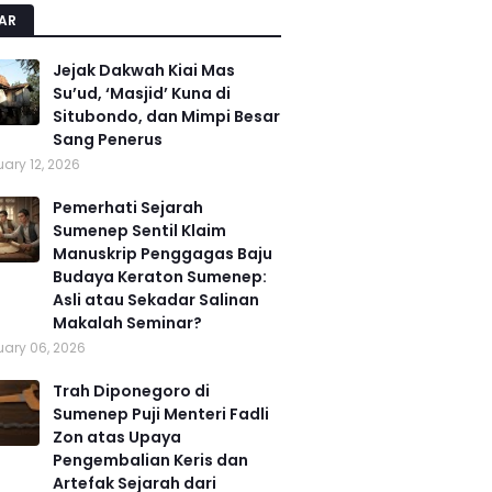
AR
Jejak Dakwah Kiai Mas
Su’ud, ‘Masjid’ Kuna di
Situbondo, dan Mimpi Besar
Sang Penerus
ary 12, 2026
Pemerhati Sejarah
Sumenep Sentil Klaim
Manuskrip Penggagas Baju
Budaya Keraton Sumenep:
Asli atau Sekadar Salinan
Makalah Seminar?
ary 06, 2026
Trah Diponegoro di
Sumenep Puji Menteri Fadli
Zon atas Upaya
Pengembalian Keris dan
Artefak Sejarah dari