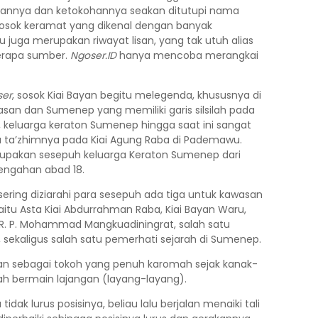
rannya dan ketokohannya seakan ditutupi nama
 Sosok keramat yang dikenal dengan banyak
 juga merupakan riwayat lisan, yang tak utuh alias
berapa sumber.
Ngoser.ID
hanya mencoba merangkai
ser
, sosok Kiai Bayan begitu melegenda, khususnya di
kasan dan Sumenep yang memiliki garis silsilah pada
tu, keluarga keraton Sumenep hingga saat ini sangat
a ta’zhimnya pada Kiai Agung Raba di Pademawu.
pakan sesepuh keluarga Keraton Sumenep dari
rtengahan abad 18.
 sering diziarahi para sesepuh ada tiga untuk kawasan
aitu Asta Kiai Abdurrahman Raba, Kiai Bayan Waru,
R. P. Mohammad Mangkuadiningrat, salah satu
sekaligus salah satu pemerhati sejarah di Sumenep.
lisan sebagai tokoh yang penuh karomah sejak kanak-
ah bermain lajangan (layang-layang).
idak lurus posisinya, beliau lalu berjalan menaiki tali