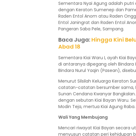
Sementara Nyai Agung adalah putri d
dengan Keraton Sumenep dan Pamek
Raden Entol Anom atau Raden Onggod
Entol Janingrat dan Raden Entol A
Pangeran Saba Pele, Sampang.
Baca Juga:
Hingga Kini Be
Abad 18
Sementara Kiai Waru I, ayah Kiai Ba
di antaranya dipegang oleh Bindara 
Bindara Nurul Yaqin (Pasean), disebut
Menurut Silsilah Keluarga Keraton 
catatan-catatan bersumber sama, K
Sunan Cendana Kwanyar Bangkalan. C
dengan sebutan Kiai Bayan Waru. Sela
Modin Teja, mertua Kiai Agung Raba.
Wali Yang Membujang
Mencari riwayat Kiai Bayan secara ut
menyusun catatan peri kehidupan be