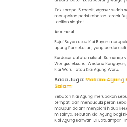
di Bata-bata,” kata seorang warga ya
Tak sampai 5 menit,
Ngoser
sudah s
merupakan peristirahatan terahir Bu
tahlilan singkat.
Asal-usul
Buju’ Bayan atau Kiai Bayan merupak
agung Pamekasan, yang berdomisili 
Berdasar catatan silsilah Sumenep 
Wongsoleksono, Wedana Kangayan, K
Kiai Waru I atau Kiai Agung Waru.
Baca Juga:
Makam Agung W
Salam
Sebutan Kiai Agung merupakan seb
tempat, dan menduduki peran seba
maupun dalam menjalani hidup kese
misalnya, sebutan Kiai Agung bagi Kia
Kiai Agung Rahwan. Di Batuampar Tim