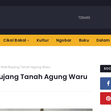
Cikal Bakal
Kultur
Ngobar
Buku
Dalam 
s Wali Bujang Tanah Agung Waru
SOC
 Bujang Tanah Agung Waru