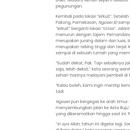
bukit. Madura sendiri seperti diseb
pegunungan.
Kembali pada lokasi “sirkuit”. Setel
Pakong, Pamekasan,
Ngoser.ID
sampa
“sirkuit” berganti lokasi “cross”. Ja
menurun dengan tajam. Pemandangan 
merupakan jurang dalam dan luas, b
merupakan tebing tinggi dan terjal.
sampai di sebuah rumah yang member
“Sudah dekat, Pak. Tapi sebaiknya ja
saja, lebih dekat,” kata seorang wan
sehari-harinya melayani pembeli di t
“Kalau boleh, kami ingin menitip kend
tadi.
Ngoser
pun bergegas ke arah timur. 
menyambungkan jalan ke Asta Buju’
yang dikeramatkan hingga saat ini. 
“
In sya Allah
, tahun ini digelar lagi. 