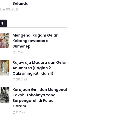
Belanda
ber 09, 2025
EN
Mengenal Ragam Gelar
Kebangsawanan di
Sumenep
1.2.23
Raja-raja Madura dan Gelar
Anumerta (Bagian 2 –
Cakraningrat I dan II)
20.3.22
Kerajaan Giri, dan Mengenal
Tokoh-tokohnya Yang
Berpengaruh di Pulau
Garam
5.2.22