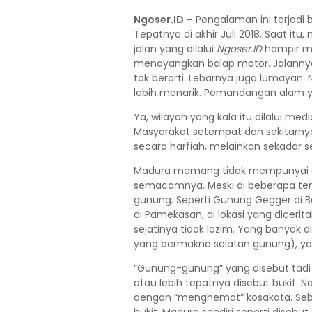
Ngoser.ID
– Pengalaman ini terjadi 
Tepatnya di akhir Juli 2018. Saat it
jalan yang dilalui
Ngoser.ID
hampir mi
menayangkan balap motor. Jalannya
tak berarti. Lebarnya juga lumayan. N
lebih menarik. Pemandangan alam y
Ya, wilayah yang kala itu dilalui me
Masyarakat setempat dan sekitar
secara harfiah, melainkan sekadar sed
Madura memang tidak mempunyai gun
semacamnya. Meski di beberapa t
gunung. Seperti Gunung Gegger di 
di Pamekasan, di lokasi yang dicer
sejatinya tidak lazim. Yang banyak d
yang bermakna selatan gunung), y
“Gunung-gunung” yang disebut tadi 
atau lebih tepatnya disebut bukit
dengan “menghemat” kosakata. Se