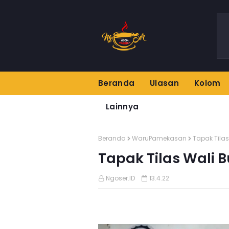
Beranda
Ulasan
Kolom
Lainnya
Beranda
WaruPamekasan
Tapak Tila
Tapak Tilas Wali
Ngoser.ID
13.4.22