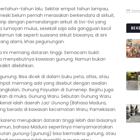
bertahun-tahun lalu. Sekitar empat tahun lampau.
Octo
u, meski belum pernah merasakan berkendara di sirkuit,
rip dengan pemandangan sirkuit di tivi-tivi yang
 lumayan mulus, sesekali saja ada gangguan kecil
BEK
amun tak seperti suasana sirkuit biasanya, di sini
ang alami, khas pegunungan.
dia ini memang dataran tinggi. Semacam bukit.
nya menyebutnya kawasan gunung. Namun bukan
ikit dilebihkan.
ung. Bisa dicek di dalam buku peta, atlas, atau
empat memang ada yang disebut dengan awalan
Bangkalan, Gunung Payudan di Sumenep. Begitu juga
itakan di muka, Gunung Waru. Sebutan Gunung Waru
ikenal ialah daerah
Lao’ Gunong
(Bahasa Madura,
ang berada di kawasan kecamatan Waru, Pamekasan.
karena merupakan dataran tinggi lebih dari biasanya
. Namun, bahasa Madura sepertinya menyamaratakan
butan
gunong
(gunung) bisa bermakna gunung, atau