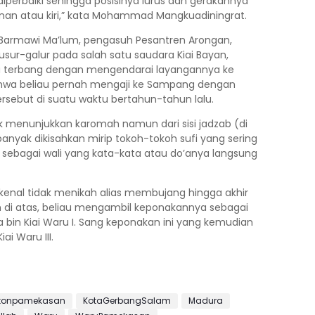
iperbaiki sehingga posisinya lurus dan gerakannya
anan atau kiri,” kata Mohammad Mangkuadiningrat.
i Barmawi Ma’lum, pengasuh Pesantren Arongan,
ur-galur pada salah satu saudara Kiai Bayan,
a terbang dengan mengendarai layangannya ke
ahwa beliau pernah mengaji ke Sampang dengan
ersebut di suatu waktu bertahun-tahun lalu.
k menunjukkan karomah namun dari sisi jadzab (di
banyak dikisahkan mirip tokoh-tokoh sufi yang sering
al sebagai wali yang kata-kata atau do’anya langsung
a dikenal tidak menikah alias membujang hingga akhir
dh di atas, beliau mengambil keponakannya sebagai
ata bin Kiai Waru I. Sang keponakan ini yang kemudian
ai Waru III.
atonpamekasan
KotaGerbangSalam
Madura