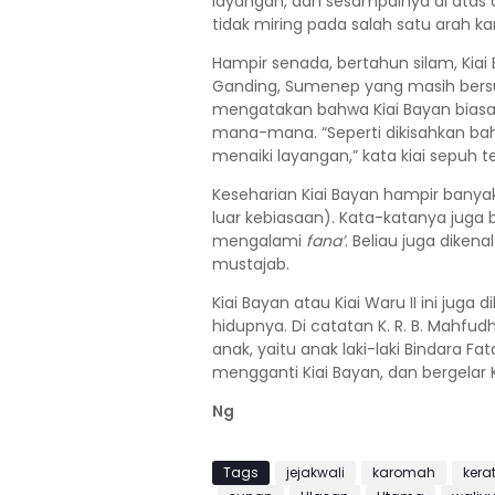
layangan, dan sesampainya di atas d
tidak miring pada salah satu arah k
Hampir senada, bertahun silam, Kia
Ganding, Sumenep yang masih bersus
mengatakan bahwa Kiai Bayan bias
mana-mana. “Seperti dikisahkan b
menaiki layangan,” kata kiai sepuh t
Keseharian Kiai Bayan hampir banya
luar kebiasaan). Kata-katanya juga 
mengalami
fana’
. Beliau juga diken
mustajab.
Kiai Bayan atau Kiai Waru II ini jug
hidupnya. Di catatan K. R. B. Mahfu
anak, yaitu anak laki-laki Bindara F
mengganti Kiai Bayan, dan bergelar Ki
Ng
Tags
jejakwali
karomah
ker