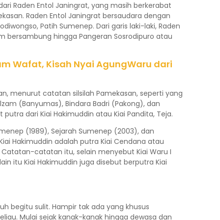
ari Raden Entol Janingrat, yang masih berkerabat
asan. Raden Entol Janingrat bersaudara dengan
iwongso, Patih Sumenep. Dari garis laki-laki, Raden
nom bersambung hingga Pangeran Sosrodipuro atau
lum Wafat, Kisah Nyai AgungWaru dari
yan, menurut catatan silsilah Pamekasan, seperti yang
Ilzam (Banyumas), Bindara Badri (Pakong), dan
 putra dari Kiai Hakimuddin atau Kiai Pandita, Teja.
Sumenep (1989), Sejarah Sumenep (2003), dan
iai Hakimuddin adalah putra Kiai Cendana atau
atatan-catatan itu, selain menyebut Kiai Waru I
in itu Kiai Hakimuddin juga disebut berputra Kiai
uh begitu sulit. Hampir tak ada yang khusus
liau. Mulai sejak kanak-kanak hingga dewasa dan