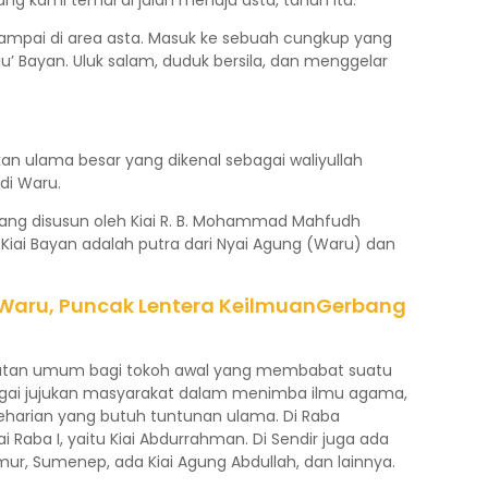
ng kami temui di jalan menuju asta, tahun itu.
ampai di area asta. Masuk ke sebuah cungkup yang
ju’ Bayan. Uluk salam, duduk bersila, dan menggelar
an ulama besar yang dikenal sebagai waliyullah
di Waru.
yang disusun oleh Kiai R. B. Mohammad Mahfudh
iai Bayan adalah putra dari Nyai Agung (Waru) dan
aru, Puncak Lentera KeilmuanGerbang
utan umum bagi tokoh awal yang membabat suatu
gai jujukan masyarakat dalam menimba ilmu agama,
harian yang butuh tuntunan ulama. Di Raba
i Raba I, yaitu Kiai Abdurrahman. Di Sendir juga ada
ur, Sumenep, ada Kiai Agung Abdullah, dan lainnya.